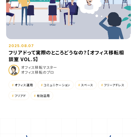
オ
ク
フ
セ
ィ
ス
ス
移
転
プ
ポリシー
サイトマップ
2025.08.07
ロ
フリアドって実際のところどうなの？【オフィス移転相
ジ
談室 VOL.5】
ェ
オフィス
移転マスター
ク
オフィス移転のプロ
ト
サ
オフィス運用
コミュニケーション
スペース
フリーアドレス
ポ
フリアド
有効活用
ー
ト