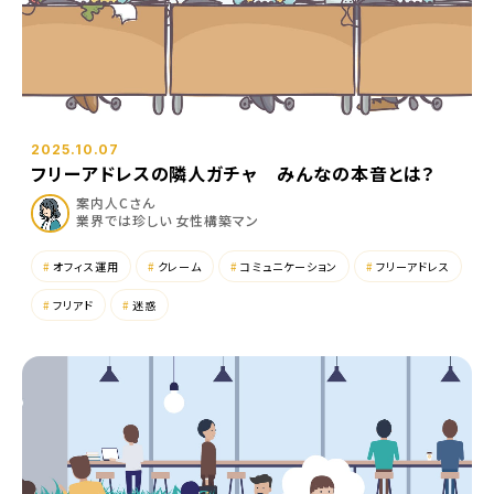
メ
ッ
セ
2025.10.07
総
ー
フリーアドレスの隣人ガチャ みんなの本音とは？
務
ジ
案内人Cさん
部
経
業界では珍しい 女性構築マン
署
営
の
理
オフィス運用
クレーム
コミュニケーション
フリーアドレス
業
念
務
フリアド
迷惑
事
改
業
善
領
サ
域
ポ
―
沿
ト
革
新
ア